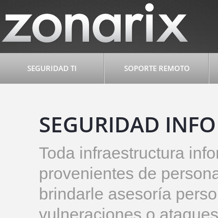
SEGURIDAD TI
SOPORTE REMOTO
SEGURIDAD INF
Toda infraestructura inf
provenientes de person
brindarle asesoría pers
vulneraciones o ataques