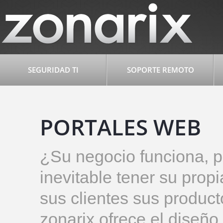
SEGURIDAD TI
SOPORTE REMOTO
PORTALES WEB
¿Su negocio funciona, 
inevitable tener su prop
sus clientes sus product
zonarix ofrece el diseñ