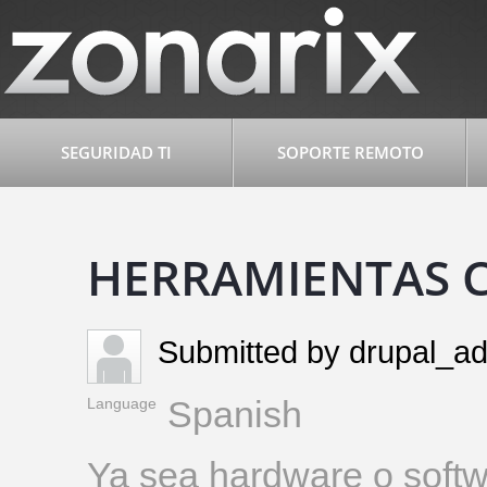
SEGURIDAD TI
SOPORTE REMOTO
HERRAMIENTAS 
Submitted by
drupal_a
Spanish
Language
Ya sea hardware o softw